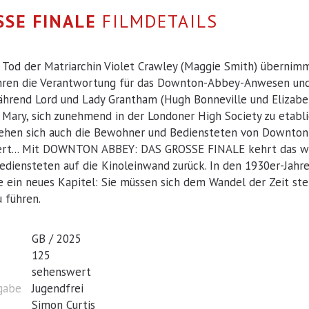
SSE FINALE
FILMDETAILS
Tod der Matriarchin Violet Crawley (Maggie Smith) übernimm
hren die Verantwortung für das Downton-Abbey-Anwesen und
Während Lord und Lady Grantham (Hugh Bonneville und Elizabe
 Mary, sich zunehmend in der Londoner High Society zu etabl
ehen sich auch die Bewohner und Bediensteten von Downton
ert... Mit DOWNTON ABBEY: DAS GROSSE FINALE kehrt das w
Bediensteten auf die Kinoleinwand zurück. In den 1930er-Ja
e ein neues Kapitel: Sie müssen sich dem Wandel der Zeit st
 führen.
GB / 2025
125
sehenswert
igabe
Jugendfrei
Simon Curtis