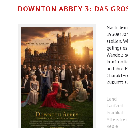
DOWNTON ABBEY 3: DAS GRO
Nach dem 
1930er Ja
stellen. 
gelingt es
Wandels s
konfronti
und ihre 
Charakter
Zukunft zu
Land
Laufzeit
Prädikat
Altersfre
Regie